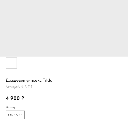
Дождевик унисекс Tilda
Артикул:
UN-R-T-1
4 900
₽
Размер
ONE SIZE